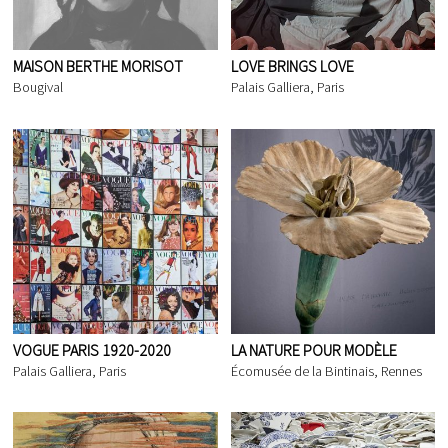
MAISON BERTHE MORISOT
LOVE BRINGS LOVE
Bougival
Palais Galliera, Paris
VOGUE PARIS 1920-2020
LA NATURE POUR MODÈLE
Palais Galliera, Paris
Écomusée de la Bintinais, Rennes