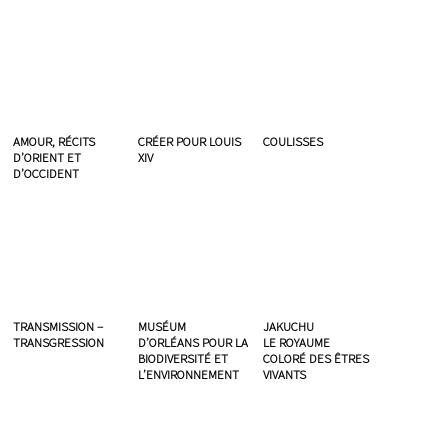
AMOUR, RÉCITS
CRÉER POUR LOUIS
COULISSES
D’ORIENT ET
XIV
D’OCCIDENT
TRANSMISSION –
MUSÉUM
JAKUCHU
TRANSGRESSION
D’ORLÉANS POUR LA
LE ROYAUME
BIODIVERSITÉ ET
COLORÉ DES ÊTRES
L’ENVIRONNEMENT
VIVANTS