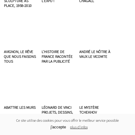
SCULPTURE AS
L’EXPO !
CHAGALL
PLACE, 1958-2010
AVIGNON, LE RÊVE
L’HISTOIRE DE
ANDRÉ LE NÔTRE À
QUE NOUS FAISONS
FRANCE RACONTÉE
VAUX LE VICOMTE
TOUS
PAR LA PUBLICITÉ
ABATTRE LES MURS
LÉONARD DE VINCI
LE MYSTÈRE
PROJETS, DESSINS,
TCHEKHOV
MACHINES
Ce site utilise des cookies pour vous offrir le meilleur service possible
plus d'infos
j'accepte
Cros&Patras © 2026