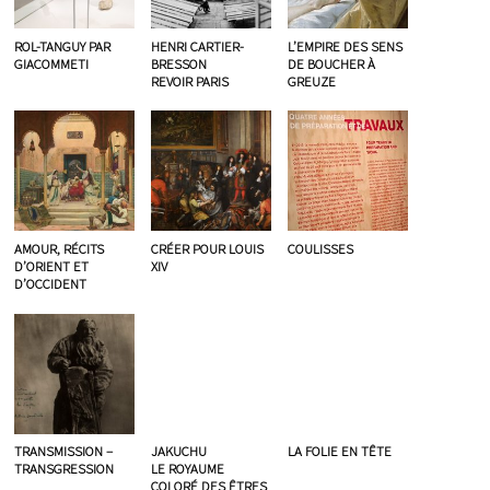
ROL-TANGUY PAR
HENRI CARTIER-
L’EMPIRE DES SENS
GIACOMMETI
BRESSON
DE BOUCHER À
REVOIR PARIS
GREUZE
AMOUR, RÉCITS
CRÉER POUR LOUIS
COULISSES
D’ORIENT ET
XIV
D’OCCIDENT
TRANSMISSION –
JAKUCHU
LA FOLIE EN TÊTE
TRANSGRESSION
LE ROYAUME
COLORÉ DES ÊTRES